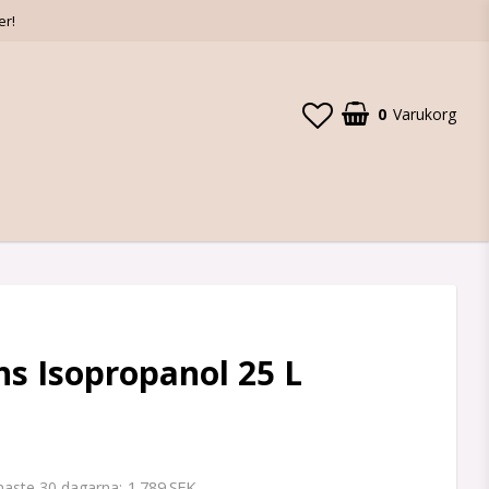
er!
0
Varukorg
s Isopropanol 25 L
1 789 SEK
enaste 30 dagarna