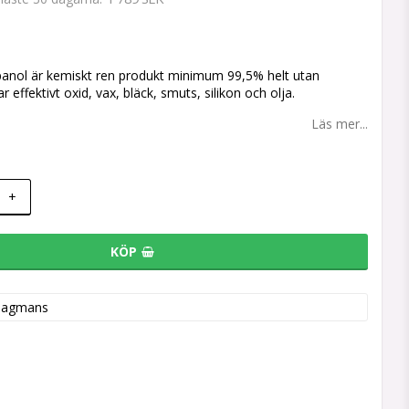
 favoritlistan
nol är kemiskt ren produkt minimum 99,5% helt utan
ar effektivt oxid, vax, bläck, smuts, silikon och olja.
Läs mer...
+
KÖP
Hagmans