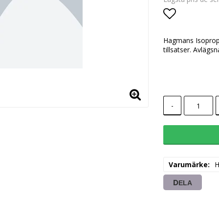
Lägg till i
Hagmans Isopropa
tillsatser. Avlägsn
-
Varumärke
DELA