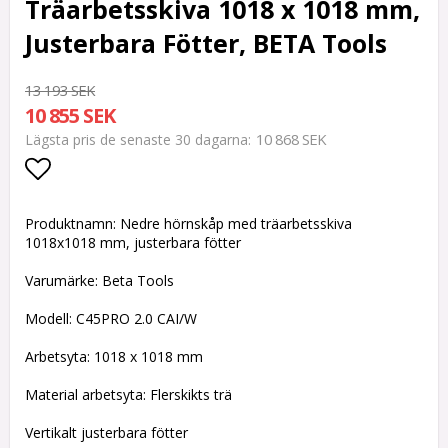
Träarbetsskiva 1018 x 1018 mm,
Justerbara Fötter, BETA Tools
13 193 SEK
10 855 SEK
10 868 SEK
Lägsta pris de senaste 30 dagarna
Lägg till i favoritlistan
Produktnamn: Nedre hörnskåp med träarbetsskiva
1018x1018 mm, justerbara fötter
Varumärke: Beta Tools
Modell: C45PRO 2.0 CAI/W
Arbetsyta: 1018 x 1018 mm
Material arbetsyta: Flerskikts trä
Vertikalt justerbara fötter