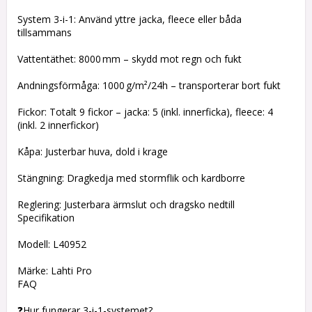
System 3-i-1: Använd yttre jacka, fleece eller båda
tillsammans
Vattentäthet: 8000 mm – skydd mot regn och fukt
Andningsförmåga: 1000 g/m²/24h – transporterar bort fukt
Fickor: Totalt 9 fickor – jacka: 5 (inkl. innerficka), fleece: 4
(inkl. 2 innerfickor)
Kåpa: Justerbar huva, dold i krage
Stängning: Dragkedja med stormflik och kardborre
Reglering: Justerbara ärmslut och dragsko nedtill
Specifikation
Modell: L40952
Märke: Lahti Pro
FAQ
❓Hur fungerar 3-i-1-systemet?