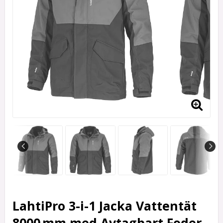
LahtiPro 3-i-1 Jacka Vattentät
8000 mm med Avtagbart Foder,