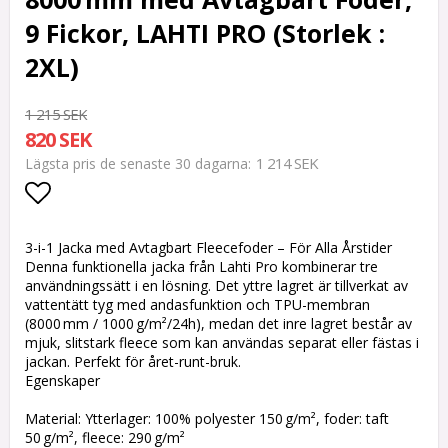
9 Fickor, LAHTI PRO (Storlek :
2XL)
1 215 SEK
820 SEK
1 214 SEK
Lägsta pris de senaste 30 dagarna
Lägg till i favoritlistan
3-i-1 Jacka med Avtagbart Fleecefoder – För Alla Årstider
Denna funktionella jacka från Lahti Pro kombinerar tre
användningssätt i en lösning. Det yttre lagret är tillverkat av
vattentätt tyg med andasfunktion och TPU-membran
(8000 mm / 1000 g/m²/24h), medan det inre lagret består av
mjuk, slitstark fleece som kan användas separat eller fästas i
jackan. Perfekt för året-runt-bruk.
Egenskaper
Material: Ytterlager: 100% polyester 150 g/m², foder: taft
50 g/m², fleece: 290 g/m²