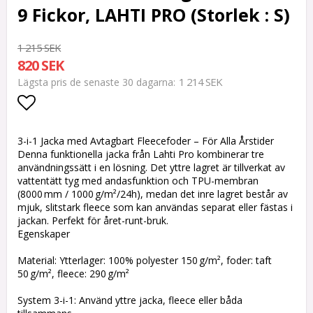
9 Fickor, LAHTI PRO (Storlek : S)
1 215 SEK
820 SEK
1 214 SEK
Lägsta pris de senaste 30 dagarna
Lägg till i favoritlistan
3-i-1 Jacka med Avtagbart Fleecefoder – För Alla Årstider
Denna funktionella jacka från Lahti Pro kombinerar tre
användningssätt i en lösning. Det yttre lagret är tillverkat av
vattentätt tyg med andasfunktion och TPU-membran
(8000 mm / 1000 g/m²/24h), medan det inre lagret består av
mjuk, slitstark fleece som kan användas separat eller fästas i
jackan. Perfekt för året-runt-bruk.
Egenskaper
Material: Ytterlager: 100% polyester 150 g/m², foder: taft
50 g/m², fleece: 290 g/m²
System 3-i-1: Använd yttre jacka, fleece eller båda