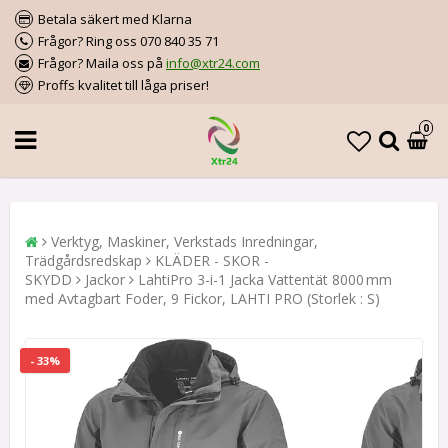
Betala säkert med Klarna
Frågor? Ring oss 070 840 35 71
Frågor? Maila oss på
info@xtr24.com
Proffs kvalitet till låga priser!
0
Verktyg, Maskiner, Verkstads Inredningar,
Trädgårdsredskap
KLÄDER - SKOR -
SKYDD
Jackor
LahtiPro 3-i-1 Jacka Vattentät 8000 mm
med Avtagbart Foder, 9 Fickor, LAHTI PRO (Storlek : S)
- 33%