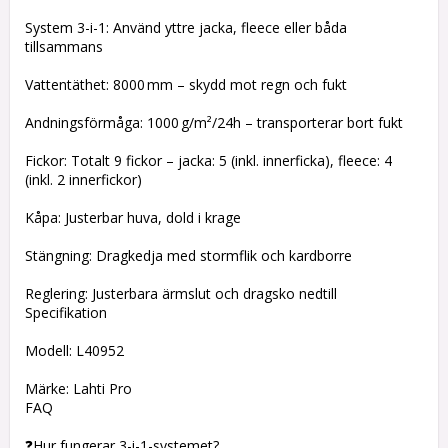
System 3-i-1: Använd yttre jacka, fleece eller båda
tillsammans
Vattentäthet: 8000 mm – skydd mot regn och fukt
Andningsförmåga: 1000 g/m²/24h – transporterar bort fukt
Fickor: Totalt 9 fickor – jacka: 5 (inkl. innerficka), fleece: 4
(inkl. 2 innerfickor)
Kåpa: Justerbar huva, dold i krage
Stängning: Dragkedja med stormflik och kardborre
Reglering: Justerbara ärmslut och dragsko nedtill
Specifikation
Modell: L40952
Märke: Lahti Pro
FAQ
❓Hur fungerar 3-i-1-systemet?