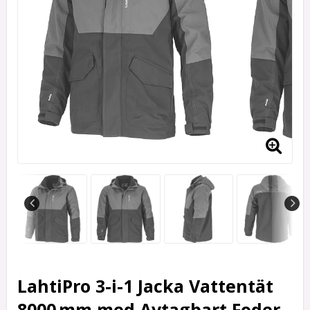
LahtiPro 3-i-1 Jacka Vattentät
8000 mm med Avtagbart Foder,