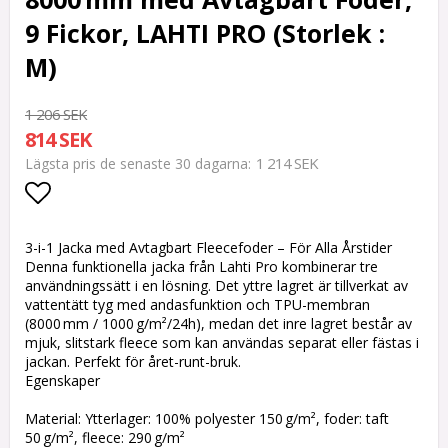
9 Fickor, LAHTI PRO (Storlek :
M)
1 206 SEK
814 SEK
1 214 SEK
Lägsta pris de senaste 30 dagarna
Lägg till i favoritlistan
3-i-1 Jacka med Avtagbart Fleecefoder – För Alla Årstider
Denna funktionella jacka från Lahti Pro kombinerar tre
användningssätt i en lösning. Det yttre lagret är tillverkat av
vattentätt tyg med andasfunktion och TPU-membran
(8000 mm / 1000 g/m²/24h), medan det inre lagret består av
mjuk, slitstark fleece som kan användas separat eller fästas i
jackan. Perfekt för året-runt-bruk.
Egenskaper
Material: Ytterlager: 100% polyester 150 g/m², foder: taft
50 g/m², fleece: 290 g/m²