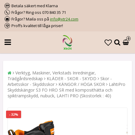
Betala säkert med Klarna
Frågor? Ring oss 070 840 35 71
Frågor? Maila oss på
info@xtr24.com
Proffs kvalitet till låga priser!
0
Verktyg, Maskiner, Verkstads Inredningar,
Trädgårdsredskap
KLÄDER - SKOR - SKYDD
Skor -
Arbetsskor - Skyddsskor
KÄNGOR / HÖGA SKOR
LahtiPro
Skyddskängor S3 FO HRO SR med komposithätta och
spiktrampskydd, nubuck, LAHTI PRO (Skostorlek : 40)
- 32%