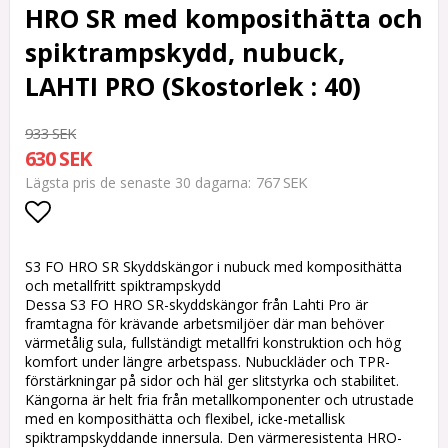
HRO SR med komposithätta och
spiktrampskydd, nubuck,
LAHTI PRO (Skostorlek : 40)
933 SEK
630 SEK
767 SEK
Lägsta pris de senaste 30 dagarna
Lägg till i favoritlistan
S3 FO HRO SR Skyddskängor i nubuck med komposithätta
och metallfritt spiktrampskydd
Dessa S3 FO HRO SR-skyddskängor från Lahti Pro är
framtagna för krävande arbetsmiljöer där man behöver
värmetålig sula, fullständigt metallfri konstruktion och hög
komfort under längre arbetspass. Nubuckläder och TPR-
förstärkningar på sidor och häl ger slitstyrka och stabilitet.
Kängorna är helt fria från metallkomponenter och utrustade
med en komposithätta och flexibel, icke-metallisk
spiktrampskyddande innersula. Den värmeresistenta HRO-