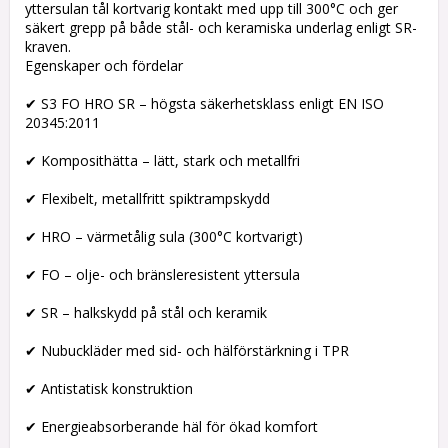
yttersulan tål kortvarig kontakt med upp till 300°C och ger
säkert grepp på både stål- och keramiska underlag enligt SR-
kraven.
Egenskaper och fördelar
✔ S3 FO HRO SR – högsta säkerhetsklass enligt EN ISO
20345:2011
✔ Komposithätta – lätt, stark och metallfri
✔ Flexibelt, metallfritt spiktrampskydd
✔ HRO – värmetålig sula (300°C kortvarigt)
✔ FO – olje- och bränsleresistent yttersula
✔ SR – halkskydd på stål och keramik
✔ Nubuckläder med sid- och hälförstärkning i TPR
✔ Antistatisk konstruktion
✔ Energieabsorberande häl för ökad komfort