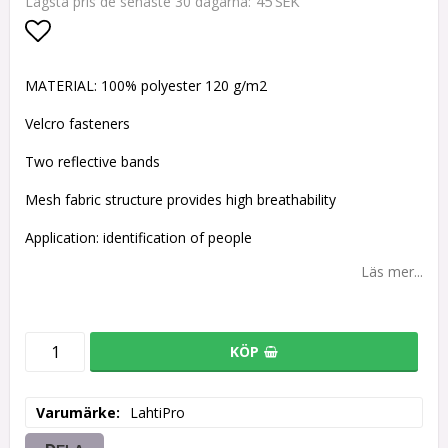
45 SEK
Lägsta pris de senaste 30 dagarna
Lägg till i favoritlistan
MATERIAL: 100% polyester 120 g/m2
Velcro fasteners
Two reflective bands
Mesh fabric structure provides high breathability
Application: identification of people
Läs mer...
KÖP
Varumärke
LahtiPro