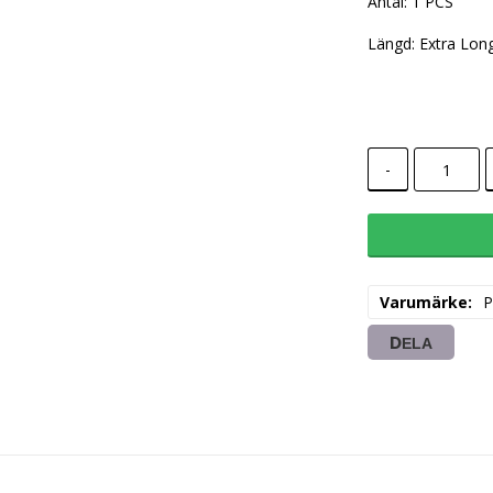
Antal: 1 PCS
Längd: Extra Lon
-
Varumärke
P
DELA