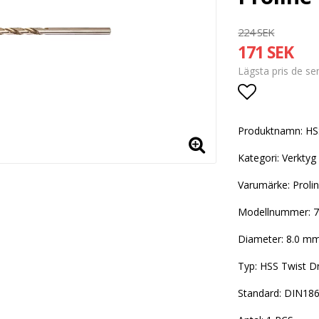
224 SEK
171 SEK
Lägsta pris de s
Lägg till i
Produktnamn: HSS
Kategori: Verktyg
Varumärke: Proli
Modellnummer: 
Diameter: 8.0 m
Typ: HSS Twist Dri
Standard: DIN18