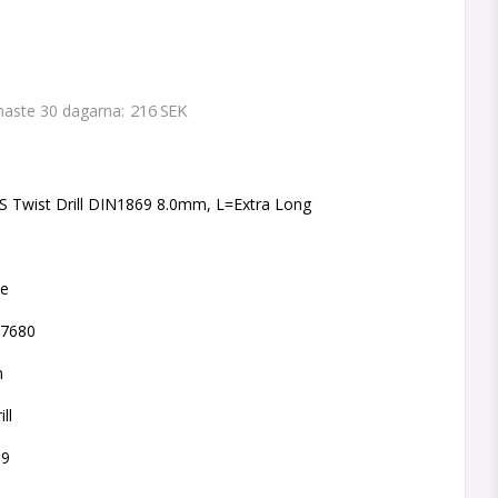
216 SEK
enaste 30 dagarna
 favoritlistan
 Twist Drill DIN1869 8.0mm, L=Extra Long
ne
77680
m
ll
69