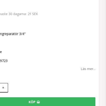
21 SEK
enaste 30 dagarna
 favoritlistan
ngreparatör 3/4"
ne
99723
Läs mer...
+
KÖP