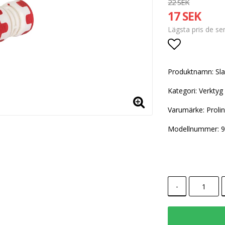
22 SEK
17 SEK
Lägsta pris de s
Lägg till i
Produktnamn: Sla
Kategori: Verktyg
Varumärke: Proli
Modellnummer: 
-