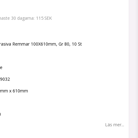
115 SEK
enaste 30 dagarna
 favoritlistan
rasiva Remmar 100X610mm, Gr 80, 10 St
ne
49032
00mm x 610mm
0
Läs mer...