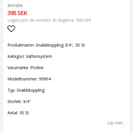
517 SEK
395 SEK
500 SEK
Lägsta pris de senaste 30 dagarna
Lägg till i favoritlistan
Produktnamn: Snabbkoppling 3/4", 30 St
Kategori: Vattensystem
Varumärke: Proline
Modellnummer: 99904
Typ: Snabbkoppling
Storlek: 3/4"
Antal: 30 St
Läs mer...