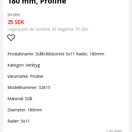
180 mm, Proline
33 SEK
25 SEK
31 SEK
Lägsta pris de senaste 30 dagarna
Lägg till i favoritlistan
Produktnamn: Ståltrådsborste 5x11 Rader, 180mm
Kategori: Verktyg
Varumärke: Proline
Modellnummer: 32615
Material: Stål
Diameter: 180mm
Rader: 5x11
Läs mer...