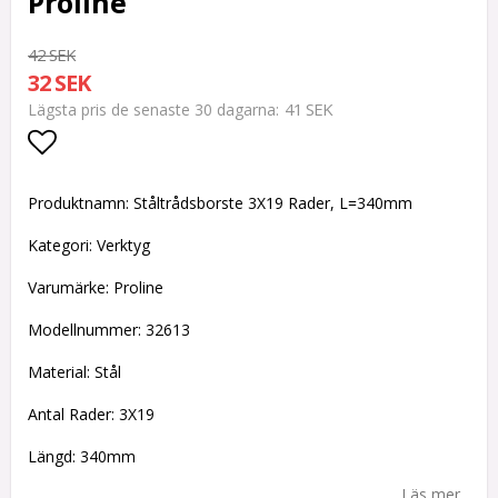
Proline
42 SEK
32 SEK
41 SEK
Lägsta pris de senaste 30 dagarna
Lägg till i favoritlistan
Produktnamn: Ståltrådsborste 3X19 Rader, L=340mm
Kategori: Verktyg
Varumärke: Proline
Modellnummer: 32613
Material: Stål
Antal Rader: 3X19
Längd: 340mm
Läs mer...