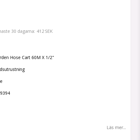
412 SEK
enaste 30 dagarna
 favoritlistan
rden Hose Cart 60M X 1/2"
dsutrustning
ne
99394
Läs mer...