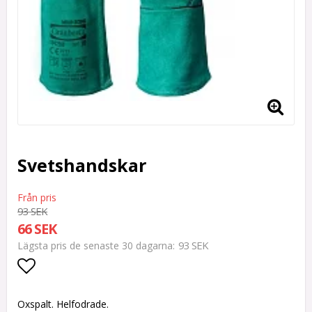
Svetshandskar
93 SEK
66 SEK
93 SEK
Lägsta pris de senaste 30 dagarna
Lägg till i favoritlistan
Oxspalt. Helfodrade.