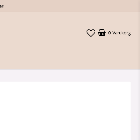
er!
0
Varukorg