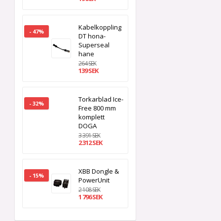
Kabelkoppling
- 47%
DT hona-
Superseal
hane
264 SEK
139 SEK
Torkarblad Ice-
- 32%
Free 800 mm
komplett
DOGA
3 391 SEK
2 312 SEK
XBB Dongle &
- 15%
PowerUnit
2 108 SEK
1 796 SEK