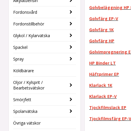
Alkylatbensin
Golvbeläggning HP 
Fordonsvård
Golvfärg EP-V
Fordonstillbehör
Golvfärg 1K
Glykol / Kylarvätska
Golvfärg HP
Spackel
Golvimpregnering E
Spray
HP Binder LT
Köldbärare
Häftprimer EP
Oljor / Kylsprit /
Klarlack 1K
Bearbetsvätskor
Klarlack EP-V
Smörjfett
Tjockfilmslack EP
Spolarvätska
Tjockfilmsfärg EP-
Övriga vätskor