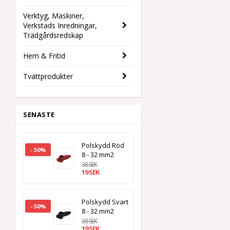
Verktyg, Maskiner,
Verkstads Inredningar,
Trädgårdsredskap
Hem & Fritid
Tvättprodukter
SENASTE
Polskydd Röd
- 50%
8 - 32 mm2
38 SEK
19 SEK
Polskydd Svart
- 50%
8 - 32 mm2
38 SEK
19 SEK