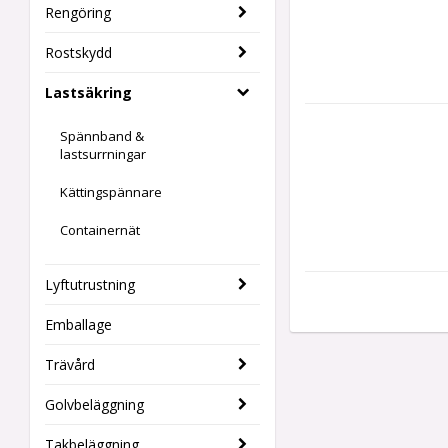
Rengöring
Rostskydd
Lastsäkring
Spännband &
lastsurrningar
Kättingspännare
Containernät
Lyftutrustning
Emballage
Trävård
Golvbeläggning
Takbeläggning