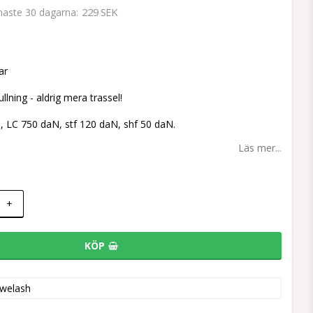
229 SEK
enaste 30 dagarna
 favoritlistan
ar
lning - aldrig mera trassel!
 LC 750 daN, stf 120 daN, shf 50 daN.
Läs mer...
+
KÖP
welash