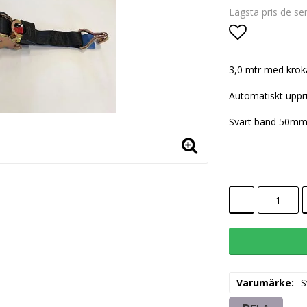
Lägsta pris de s
Lägg till i
3,0 mtr med krok
Automatiskt upprul
Svart band 50mm,
-
Varumärke
S