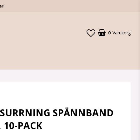
er!
0
Varukorg
 SURRNING SPÄNNBAND
, 10-PACK