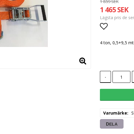
1 859 SEK
1 465 SEK
Lägsta pris de s
Lägg till i
4 ton, 0,5+9,5 m
-
Varumärke
S
DELA