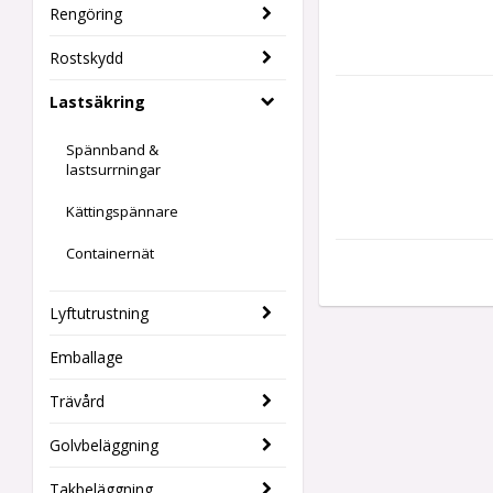
Rengöring
Rostskydd
Lastsäkring
Spännband &
lastsurrningar
Kättingspännare
Containernät
Lyftutrustning
Emballage
Trävård
Golvbeläggning
Takbeläggning