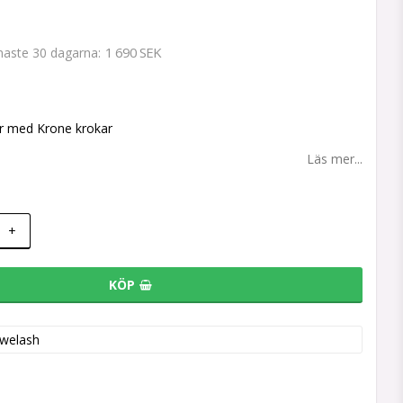
1 690 SEK
enaste 30 dagarna
 favoritlistan
tr med Krone krokar
Läs mer...
+
KÖP
welash