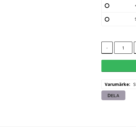
-
Varumärke
S
DELA