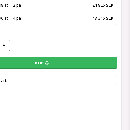
48 st = 2 pall
24 825 SEK
96 st = 4 pall
48 345 SEK
+
KÖP
tarta