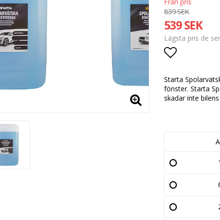
839 SEK
539 SEK
Lägsta pris de s
Lägg till i
Starta Spolarväts
fönster. Starta Sp
skadar inte bilens
A