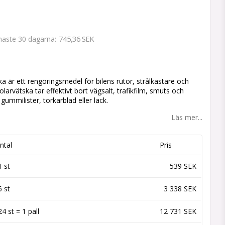
745,36 SEK
enaste 30 dagarna
 favoritlistan
ka är ett rengöringsmedel för bilens rutor, strålkastare och
olarvätska tar effektivt bort vägsalt, trafikfilm, smuts och
 gummilister, torkarblad eller lack.
Läs mer...
ntal
Pris
1 st
539 SEK
6 st
3 338 SEK
24 st = 1 pall
12 731 SEK