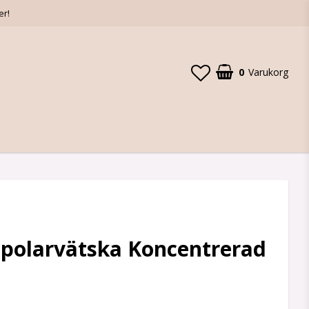
er!
0
Varukorg
Spolarvätska Koncentrerad