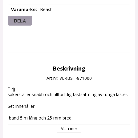
Varumärke
Beast
DELA
Beskrivning
Art.nr: VERBST-871000
Tejp

säkerställer snabb och tillförlitlig fastsättning av tunga laster.

Set innehåller:

 band 5 m lång och 25 mm bred, 

Visa mer
mekanism

sammandragande,
