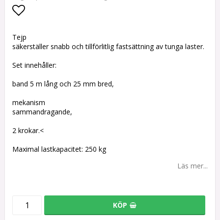
Lägg till i favoritlistan
Tejp
säkerställer snabb och tillförlitlig fastsättning av tunga laster.
Set innehåller:
band 5 m lång och 25 mm bred,
mekanism
sammandragande,
2 krokar.<
Maximal lastkapacitet: 250 kg
Läs mer...
KÖP