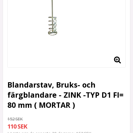
Blandarstav, Bruks- och
färgblandare - ZINK -TYP D1 FI=
80 mm ( MORTAR )
152 SEK
110 SEK