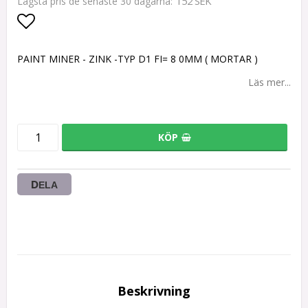
152 SEK
Lägsta pris de senaste 30 dagarna
Lägg till i favoritlistan
PAINT MINER - ZINK -TYP D1 FI= 8 0MM ( MORTAR )
Läs mer...
KÖP
DELA
Beskrivning