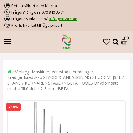
Betala säkert med Klarna
Frågor? Ring oss 070 840 35 71
Frågor? Maila oss på
info@xtr24.com
Proffs kvalitet till låga priser!
0
Verktyg, Maskiner, Verkstads Inredningar,
Trädgårdsredskap
BYGG & ANLÄGGNING
HUGGMEJSEL /
STANS / KÖRNARE
STASER
BETA TOOLS Drivdornsats
med ställ 6 delar 2-8 mm, BETA
- 18%