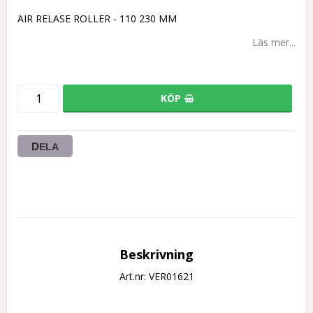
Lägg till i favoritlistan
AIR RELASE ROLLER - 110 230 MM
Läs mer...
KÖP
DELA
Beskrivning
Art.nr: VER01621