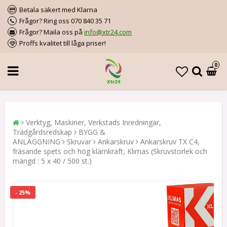
Betala säkert med Klarna
Frågor? Ring oss 070 840 35 71
Frågor? Maila oss på
info@xtr24.com
Proffs kvalitet till låga priser!
0
Verktyg, Maskiner, Verkstads Inredningar,
Trädgårdsredskap
BYGG &
ANLÄGGNING
Skruvar
Ankarskruv
Ankarskruv TX C4,
fräsande spets och hög klämkraft, Klimas (Skruvstorlek och
mängd : 5 x 40 / 500 st.)
- 25%