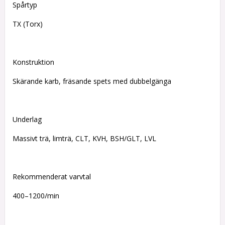
Spårtyp
TX (Torx)
Konstruktion
Skärande karb, fräsande spets med dubbelgänga
Underlag
Massivt trä, limträ, CLT, KVH, BSH/GLT, LVL
Rekommenderat varvtal
400–1200/min