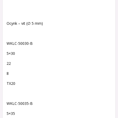
Ocynk – vit (∅ 5 mm)
WKLC-50030-B
5×30
22
8
TX20
WKLC-50035-B
5×35