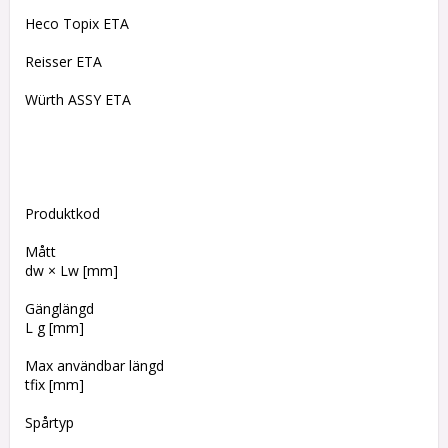
Heco Topix ETA
Reisser ETA
Würth ASSY ETA
Produktkod
Mått
dw × Lw [mm]
Gänglängd
L g [mm]
Max användbar längd
tfix [mm]
Spårtyp