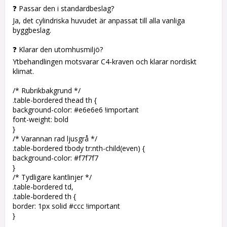
❓ Passar den i standardbeslag?
Ja, det cylindriska huvudet är anpassat till alla vanliga
byggbeslag.
❓ Klarar den utomhusmiljö?
Ytbehandlingen motsvarar C4-kraven och klarar nordiskt
klimat.
/* Rubrikbakgrund */
.table-bordered thead th {
background-color: #e6e6e6 !important
font-weight: bold
}
/* Varannan rad ljusgrå */
.table-bordered tbody tr:nth-child(even) {
background-color: #f7f7f7
}
/* Tydligare kantlinjer */
.table-bordered td,
.table-bordered th {
border: 1px solid #ccc !important
}