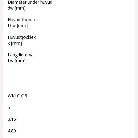
Diameter under huvud
dw [mm]
Huvuddiameter
D w [mm]
Huvudtjocklek
k [mm]
Längdintervall
Lw [mm]
WKLC ∅5
5
3.15
4.80