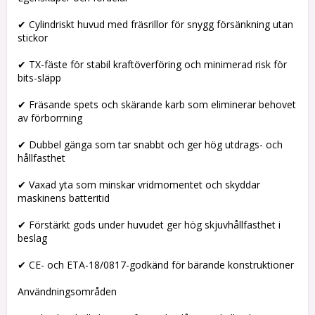
✔ Cylindriskt huvud med fräsrillor för snygg försänkning utan
stickor
✔ TX-fäste för stabil kraftöverföring och minimerad risk för
bits-släpp
✔ Fräsande spets och skärande karb som eliminerar behovet
av förborrning
✔ Dubbel gänga som tar snabbt och ger hög utdrags- och
hållfasthet
✔ Vaxad yta som minskar vridmomentet och skyddar
maskinens batteritid
✔ Förstärkt gods under huvudet ger hög skjuvhållfasthet i
beslag
✔ CE- och ETA-18/0817-godkänd för bärande konstruktioner
Användningsområden