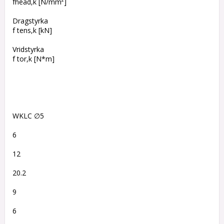
fhead,k [N/mm²]
Dragstyrka
f tens,k [kN]
Vridstyrka
f tor,k [N*m]
WKLC ∅5
6
12
20.2
9
6