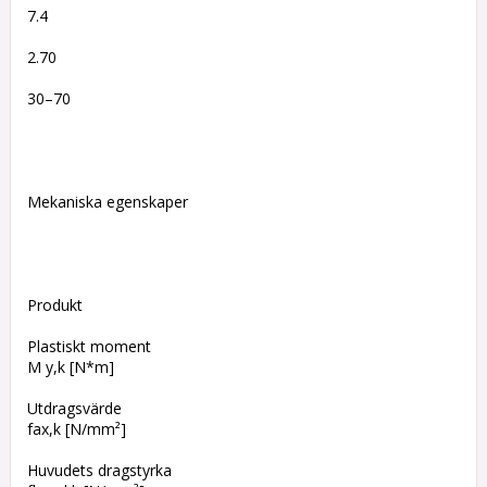
7.4
2.70
30–70
Mekaniska egenskaper
Produkt
Plastiskt moment
M y,k [N*m]
Utdragsvärde
fax,k [N/mm²]
Huvudets dragstyrka