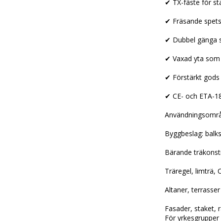
✔ TX-fäste för st
✔ Fräsande spets
✔ Dubbel gänga s
✔ Vaxad yta som 
✔ Förstärkt gods 
✔ CE- och ETA-18
Användningsomr
Byggbeslag: balks
Bärande träkonst
Träregel, limträ,
Altaner, terrasser
Fasader, staket,
För yrkesgrupper