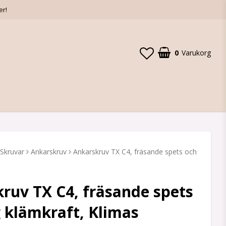
er!
0
Varukorg
Skruvar
Ankarskruv
Ankarskruv TX C4, fräsande spets och
ruv TX C4, fräsande spets
 klämkraft, Klimas