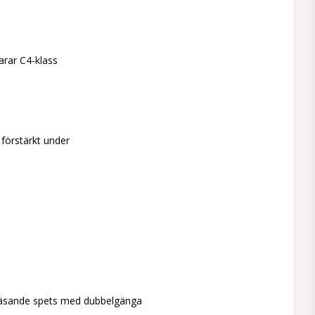
arar C4-klass
 förstärkt under
räsande spets med dubbelgänga