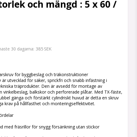
torlek och mängd : 5 x 60 /
385 SEK
enaste 30 dagarna
 favoritlistan
arskruv för byggbeslag och träkonstruktioner
är utvecklad för säker, sprickfri och snabb infästning i
ekniska träprodukter. Den är avsedd för montage av
vinkelbeslag, balkskor och perforerade plåtar. Med TX-fäste,
ubbel gänga och förstärkt cylindriskt huvud är detta en skruv
a krav på hållfasthet och monteringseffektivitet.
ördelar
ud med fräsrillor för snygg försänkning utan stickor