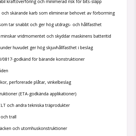
abil kraftöverföring och minimerad risk för bits-släpp
 och skärande karb som eliminerar behovet av förborrning
om tar snabbt och ger hög utdrags- och hållfasthet
minskar vridmomentet och skyddar maskinens batteritid
under huvudet ger hög skjuvhållfasthet i beslag
/0817-godkänd för bärande konstruktioner
åden
kor, perforerade plåtar, vinkelbeslag
ruktioner (ETA-godkända applikationer)
 CLT och andra tekniska träprodukter
 och trall
 räcken och utomhuskonstruktioner