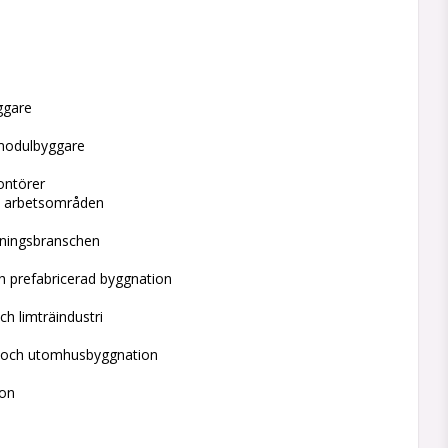
yggare
 modulbyggare
ontörer
ch arbetsområden
gningsbranschen
h prefabricerad byggnation
h limträindustri
 och utomhusbyggnation
ion