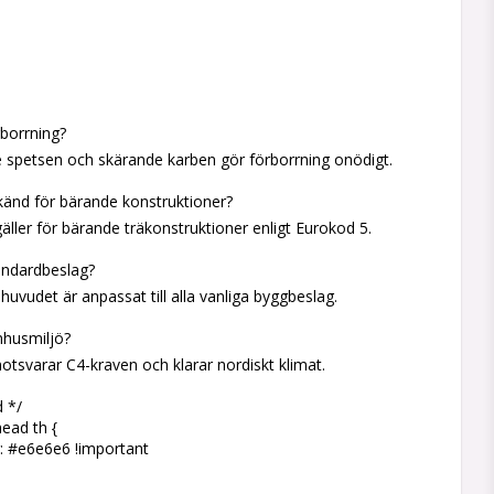
rborrning?
e spetsen och skärande karben gör förborrning onödigt.
känd för bärande konstruktioner?
äller för bärande träkonstruktioner enligt Eurokod 5.
andardbeslag?
a huvudet är anpassat till alla vanliga byggbeslag.
mhusmiljö?
tsvarar C4-kraven och klarar nordiskt klimat.
d */
head th {
: #e6e6e6 !important