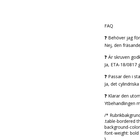
FAQ
❓ Behöver jag fö
Nej, den fräsand
❓ Är skruven god
Ja, ETA-18/0817 g
❓ Passar den i st
Ja, det cylindrisk
❓ Klarar den uto
Ytbehandlingen mo
/* Rubrikbakgrun
.table-bordered t
background-color
font-weight: bold
}