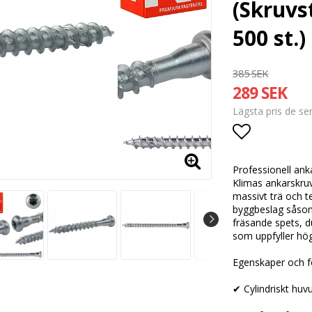
(Skruvs
500 st.)
385 SEK
289 SEK
Lägsta pris de s
Lägg till i
Professionell ank
Klimas ankarskruv 
massivt trä och t
byggbeslag såsom 
fräsande spets, d
som uppfyller hög
Egenskaper och f
✔ Cylindriskt huv