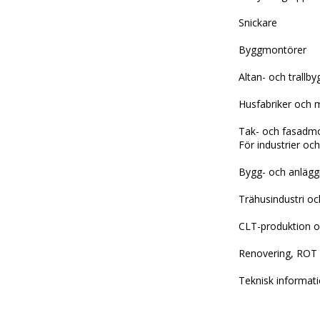
Snickare
Byggmontörer
Altan- och trallb
Husfabriker och
Tak- och fasadm
För industrier o
Bygg- och anläg
Trähusindustri oc
CLT-produktion oc
Renovering, ROT
Teknisk informat