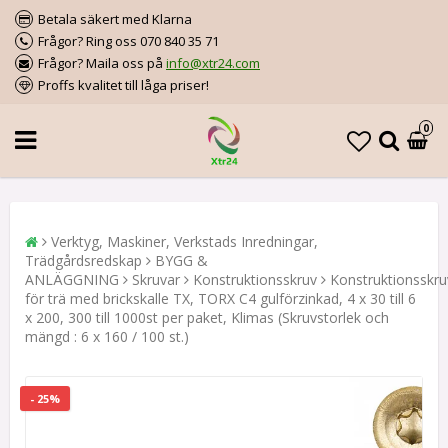
Betala säkert med Klarna
Frågor? Ring oss 070 840 35 71
Frågor? Maila oss på
info@xtr24.com
Proffs kvalitet till låga priser!
0
Verktyg, Maskiner, Verkstads Inredningar,
Trädgårdsredskap
BYGG &
ANLÄGGNING
Skruvar
Konstruktionsskruv
Konstruktionsskru
för trä med brickskalle TX, TORX C4 gulförzinkad, 4 x 30 till 6
x 200, 300 till 1000st per paket, Klimas (Skruvstorlek och
mängd : 6 x 160 / 100 st.)
- 25%