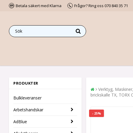
Betala säkert med Klarna
Frågor? Ring oss 070 840 35 71
PRODUKTER
Verktyg, Maskiner
brickskalle TX, TORX C4
Bulkleveranser
Arbetshandskar
- 25%
AdBlue