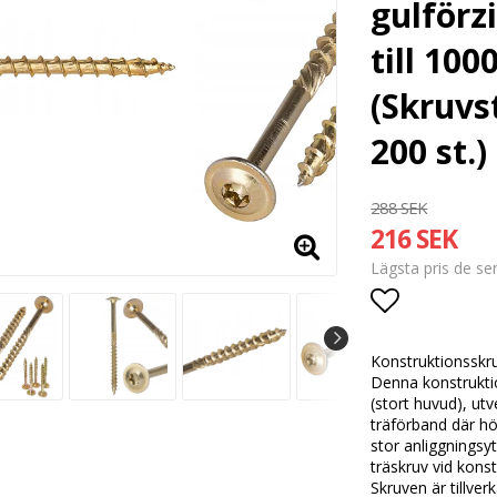
gulförzi
till 100
(Skruvs
200 st.)
288 SEK
216 SEK
Lägsta pris de s
Lägg till i
Konstruktionsskruv med brickskalle och TX-spår för träkonstruktioner Denna konstruktionsskruv är en stark och mångsidig träskruv med brickskalle (stort huvud), utvecklad för infästning av beslag, stolpskor, bärlinor och andra träförband där hög klämkraft och låg bygghöjd eftersträvas. Brickskallen ger en stor anliggningsyta, vilket gör skruven till ett utmärkt alternativ till fransk träskruv vid konstruktiva montage. Skruven är tillverkad av kolstål, gulförzinkad och vaxbehandlad för snabbare montering och lägre friktion. Den fräsande spetsen och skärande karb minskar motståndet betydligt och gör att skruven kan användas i massivt trä, limträ och träskivor som OSB, plywood och spånskivor – både inomhus och utomhus. Egenskaper och fördelar Brickskalle (stort huvud) ger hög klämkraft och säker infästning av beslag och konstruktionsdelar TX-spår ger stabil kraftöverföring utan att bitsen slinter Skärande karb, fräsande zon och skärande kanter minskar skruvmotståndet med upp till 20% Dubbel gänga i spetsområdet ger snabbare grepp och enklare start i träet Galvaniserad zink för långvarigt rostskydd utomhus som motsvara C4-klassade träskruvar Vaxbeläggning reducerar vridmotståndet och förlänger batteritiden på maskiner CE- och ETA-18/0817-certifierad träskruv för bärande träkonstruktioner Lämplig för bärande träkonstruktioner tack vare höga hållfasthetsvärden Utvecklad för proffs men passar även krävande hemmafixare Ny förbättrad spets – snabbare grepp och lägre motstånd Den förbättrade fräsande spetsen är utvecklad för att ge ännu bättre prestanda vid inskruvning. Spetsens optimerade form reducerar både startmotstånd och friktion genom hela montaget, vilket gör arbetet snabbare, enklare och mer energieffektivt. Snabbare start – skruven greppar direkt, även där det är svårt att trycka till Upp till 20% lägre motstånd under hela inskruvningen Upp till 40% kortare monteringstid i tester jämfört med tidigare spetsdesign Längre drifttid på batteridrivna verktyg tack vare lägre belastning Skärande karb bryter träfibrerna och minskar friktionen Möjliggör längre skruvlängde