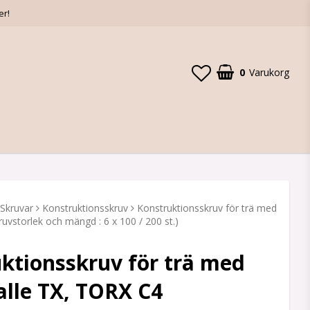
er!
0
Varukorg
Skruvar
Konstruktionsskruv
Konstruktionsskruv för trä med
kruvstorlek och mängd : 6 x 100 / 200 st.)
ktionsskruv för trä med
alle TX, TORX C4