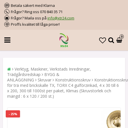
Betala säkert med Klarna
Frågor? Ring oss 070 840 35 71
Frågor? Maila oss på
info@xtr24.com
Proffs kvalitet till låga priser!
0
Verktyg, Maskiner, Verkstads Inredningar,
Trädgårdsredskap
BYGG &
ANLÄGGNING
Skruvar
Konstruktionsskruv
Konstruktionsskru
för trä med brickskalle TX, TORX C4 gulförzinkad, 4 x 30 till 6
x 200, 300 till 1000st per paket, Klimas (Skruvstorlek och
mängd : 6 x 120 / 200 st.)
- 25%