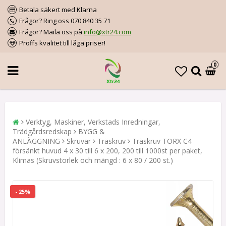
Betala säkert med Klarna
Frågor? Ring oss 070 840 35 71
Frågor? Maila oss på
info@xtr24.com
Proffs kvalitet till låga priser!
0
Verktyg, Maskiner, Verkstads Inredningar,
Trädgårdsredskap
BYGG &
ANLÄGGNING
Skruvar
Träskruv
Träskruv TORX C4
försänkt huvud 4 x 30 till 6 x 200, 200 till 1000st per paket,
Klimas (Skruvstorlek och mängd : 6 x 80 / 200 st.)
- 25%