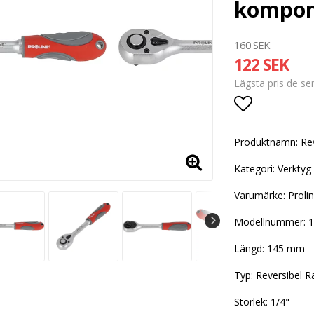
kompon
160 SEK
122 SEK
Lägsta pris de s
Lägg till i
Produktnamn: Re
Kategori: Verktyg
Varumärke: Proli
Modellnummer: 
Längd: 145 mm
Typ: Reversibel R
Storlek: 1/4"