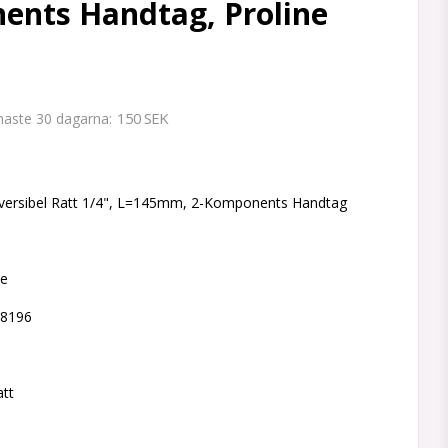
ents Handtag, Proline
150 SEK
enaste 30 dagarna
 favoritlistan
versibel Ratt 1/4", L=145mm, 2-Komponents Handtag
ne
18196
att