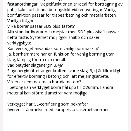
fästanordningar. Mejselfunktionen är ideal för borttagning av
puts, kakel och tunna betongskikt vid renoveringar. Vanlig
borrfunktion passar för träbearbetning och metallarbeten.
Vanliga frågor
Vilka borrar passar SDS plus-fästet?
Alla standardborrar och mejslar med SDS plus-skaft passar
detta fäste. Systemet möjliggör snabb och säker
verktygsbyte.
Kan verktyget användas som vanlig borrmaskin?
Ja, borrhammare har en funktion för vanlig borrning utan
slag, lämplig för trä och metall.
Vad betyder slagenergin 3,4J?
Slagenergimåttet anger kraften i varje slag. 3,4J är tillräckligt
för effektiv borrning i betong och lätt mejslingsarbete.
Vilken är den maximala borrdiametern?
I betong kan verktyget borra hål upp till Ø26mm. I andra
material kan större diametrar vara möjliga.
Verktyget har CE-certifiering som bekräftar
överensstämmelse med europeiska säkerhetsnormer.