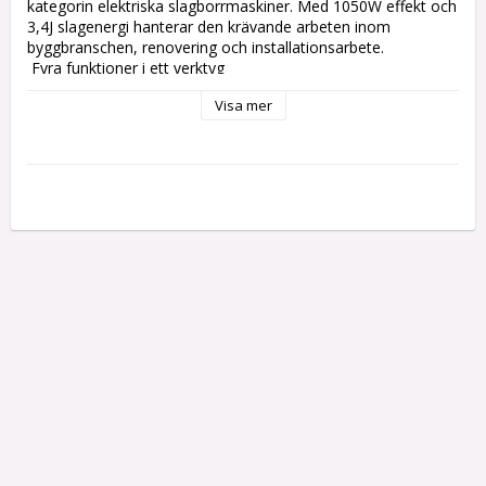
kategorin elektriska slagborrmaskiner. Med 1050W effekt och 
3,4J slagenergi hanterar den krävande arbeten inom 
byggbranschen, renovering och installationsarbete.

 Fyra funktioner i ett verktyg

Visa mer
 Vanlig borrning i trä och metall

 Slagborrning i betong och mur

 Mejsling för borttagning av puts och kakel

 Mejselläge med rotationsstopp för lätt slagverksanvändning

 Kraftfull prestanda

 1050W motor för tunga arbetsuppgifter

 3,4J slagenergi för effektiv betongborrning

 SDS plus-fäste för snabb och säker verktygsbyte

 Variabel hastighet 0-1100 varv/min

 Borrar i betong upp till Ø26mm
