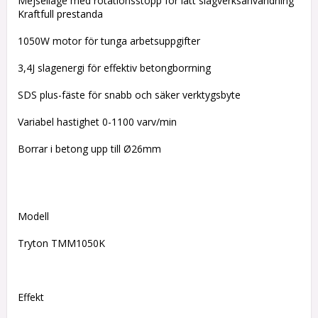
Mejselläge med rotationsstopp för lätt slagverksanvändning
Kraftfull prestanda
1050W motor för tunga arbetsuppgifter
3,4J slagenergi för effektiv betongborrning
SDS plus-fäste för snabb och säker verktygsbyte
Variabel hastighet 0-1100 varv/min
Borrar i betong upp till Ø26mm
Modell
Tryton TMM1050K
Effekt