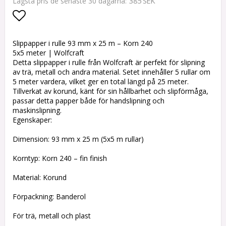
385 SEK
Lägsta pris de senaste 30 dagarna
Lägg till i favoritlistan
Slippapper i rulle 93 mm x 25 m – Korn 240
5x5 meter | Wolfcraft
Detta slippapper i rulle från Wolfcraft är perfekt för slipning
av trä, metall och andra material. Setet innehåller 5 rullar om
5 meter vardera, vilket ger en total längd på 25 meter.
Tillverkat av korund, känt för sin hållbarhet och slipförmåga,
passar detta papper både för handslipning och
maskinslipning.
Egenskaper:
Dimension: 93 mm x 25 m (5x5 m rullar)
Korntyp: Korn 240 – fin finish
Material: Korund
Förpackning: Banderol
För trä, metall och plast