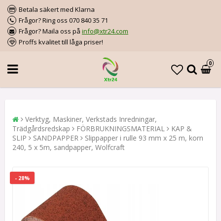
Betala säkert med Klarna
Frågor? Ring oss 070 840 35 71
Frågor? Maila oss på
info@xtr24.com
Proffs kvalitet till låga priser!
0
Verktyg, Maskiner, Verkstads Inredningar,
Trädgårdsredskap
FÖRBRUKNINGSMATERIAL
KAP &
SLIP
SANDPAPPER
Slippapper i rulle 93 mm x 25 m, korn
240, 5 x 5m, sandpapper, Wolfcraft
- 28%