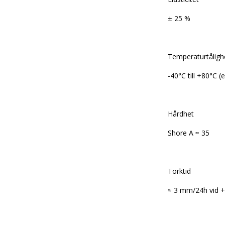
± 25 %
Temperaturtåligh
-40°C till +80°C (
Hårdhet
Shore A ≈ 35
Torktid
≈ 3 mm/24h vid 