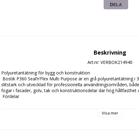
DELA
Beskrivning
Art.nr: VERBOK214940
Polyuretantätning för bygg och konstruktion

 Bostik P360 Seal’n’Flex Multi Purpose är en grå polyuretantätning i 300 ml patron. Produkten är elastisk, 
slitstark och utvecklad för professionella användningsområden, båd
fogar i fasader, golv, tak och konstruktionsdelar där hög hållfasthet och
 Fördelar

 Trådelastisk även vid temperaturväxlingar

Visa mer
 Hög mekanisk styrka och lång hållbarhet

 Kompensation av vibrationer och rörelser
