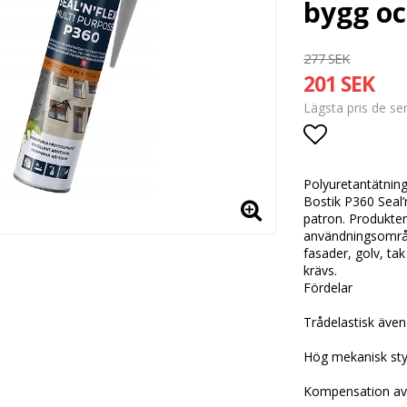
bygg oc
277 SEK
201 SEK
Lägsta pris de s
Lägg till i
Polyuretantätning
Bostik P360 Seal’
patron. Produkten 
användningsområd
fasader, golv, tak
krävs.
Fördelar
Trådelastisk även
Hög mekanisk sty
Kompensation av 