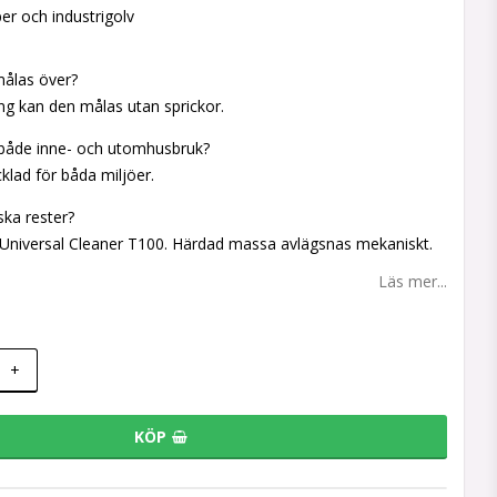
er och industrigolv
målas över?
ing kan den målas utan sprickor.
 både inne- och utomhusbruk?
cklad för båda miljöer.
ska rester?
Universal Cleaner T100. Härdad massa avlägsnas mekaniskt.
Läs mer...
+
KÖP