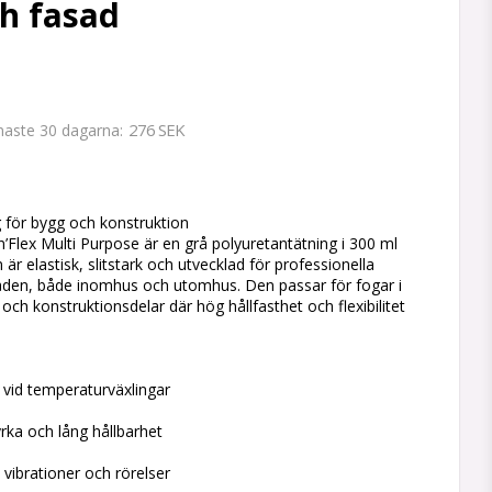
h fasad
276 SEK
enaste 30 dagarna
 favoritlistan
 för bygg och konstruktion
n’Flex Multi Purpose är en grå polyuretantätning i 300 ml
är elastisk, slitstark och utvecklad för professionella
en, både inomhus och utomhus. Den passar för fogar i
 och konstruktionsdelar där hög hållfasthet och flexibilitet
 vid temperaturväxlingar
rka och lång hållbarhet
vibrationer och rörelser