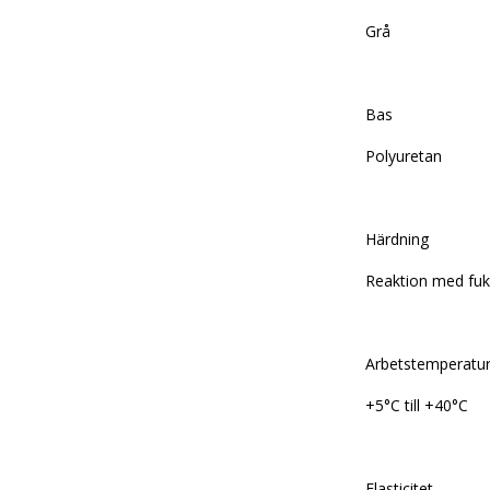
Grå
Bas
Polyuretan
Härdning
Reaktion med fuk
Arbetstemperatu
+5°C till +40°C
Elasticitet