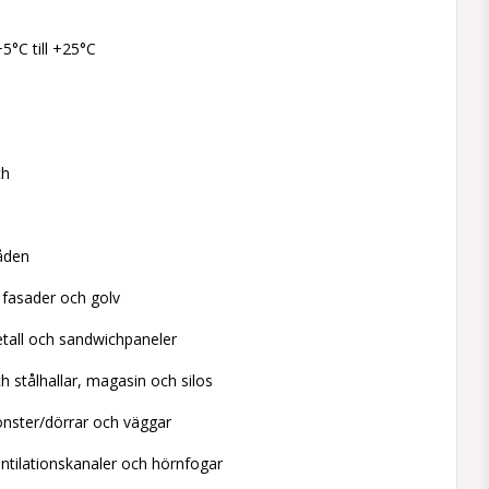
+5°C till +25°C
ch
åden
i fasader och golv
etall och sandwichpaneler
h stålhallar, magasin och silos
önster/dörrar och väggar
entilationskanaler och hörnfogar