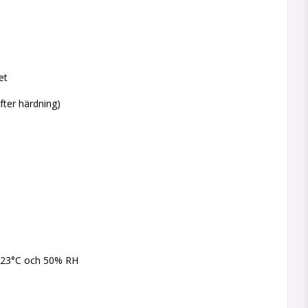
et
efter härdning)
+23°C och 50% RH