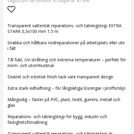
47 SEK
Lägsta pris de senaste 30 dagarna
Lägg till i favoritlistan
Transparent vattentät reparations- och tätningstejp EXTRA
STARK 0,5x100 mm 1,5 m
Snabba och hållbara nödreparationer på arbetsplats eller ute
i fält
Tål fukt, UV-strålning och extrema temperaturer – perfekt för
inom- och utomhusbruk
Diskret och estetisk finish tack vare transparent design
Extra stark vidhäftning – för långsiktiga lösningar i proffsmiljö
Mångsidig – fäster på PVC, plast, textil, gummi, metall och
glas
Reparations- och tätningstejp för bygg, industri och
fastighetsförvaltning
Transparent vattentät reparations- och tätningstejp är