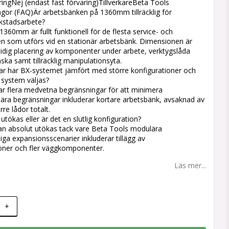
ingNej (endast fast förvaring)TillverkareBeta Tools
frågor (FAQ)Är arbetsbänken på 1360mm tillräcklig för
rkstadsarbete?
360mm är fullt funktionell för de flesta service- och
en som utförs vid en stationär arbetsbänk. Dimensionen är
amtidig placering av komponenter under arbete, verktygslåda
ska samt tillräcklig manipulationsyta.
gar har BX-systemet jämfört med större konfigurationer och
e system väljas?
r flera medvetna begränsningar för att minimera
mära begränsningar inkluderar kortare arbetsbänk, avsaknad av
re lådor totalt.
tökas eller är det en slutlig konfiguration?
n absolut utökas tack vare Beta Tools modulära
liga expansionsscenarier inkluderar tillägg av
oner och fler väggkomponenter.
Läs mer...
+