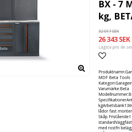
BX - 7 
kg, BE
32 017 SEK
26 343 SEK
Lägsta pris de s
Lägg till i
Produktnamn:Gara
MDF Beta Tools
Kategori:Garagei
Varumärke:Beta
Modellnummer:B
SpecifikationerA
kgArbetsbänk136
lådor fast monte
Skåp Fristående1
standardVäggfäst
med rostfri beläg