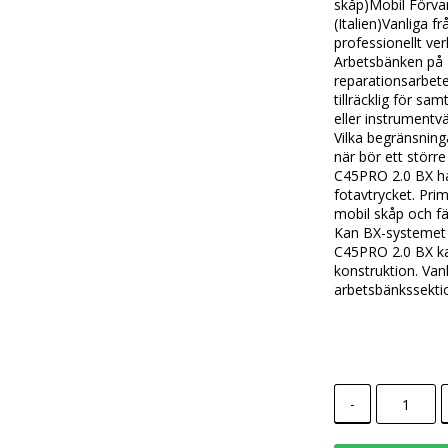
skåp)Mobil Förvar
(Italien)Vanliga 
professionellt ve
Arbetsbänken på 1
reparationsarbet
tillräcklig för s
eller instrumentvä
Vilka begränsnin
när bör ett störr
C45PRO 2.0 BX ha
fotavtrycket. Pri
mobil skåp och fär
Kan BX-systemet u
C45PRO 2.0 BX ka
konstruktion. Van
arbetsbänkssekti
-