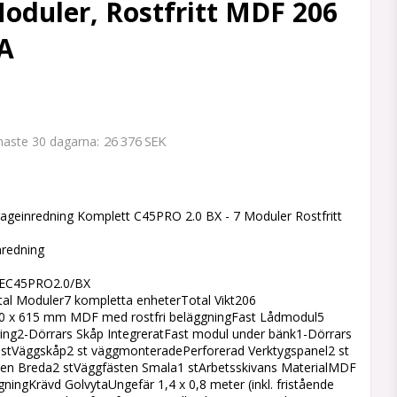
Moduler, Rostfritt MDF 206
TA
26 376 SEK
enaste 30 dagarna
 favoritlistan
geinredning Komplett C45PRO 2.0 BX - 7 Moduler Rostfritt
nredning
EC45PRO2.0/BX
ntal Moduler7 kompletta enheterTotal Vikt206
0 x 615 mm MDF med rostfri beläggningFast Lådmodul5
ring2-Dörrars Skåp IntegreratFast modul under bänk1-Dörrars
 stVäggskåp2 st väggmonteradePerforerad Verktygspanel2 st
en Breda2 stVäggfästen Smala1 stArbetsskivans MaterialMDF
gningKrävd GolvytaUngefär 1,4 x 0,8 meter (inkl. fristående