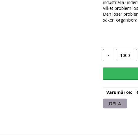
industriella under
Vilket problem lö
Den löser proble
säker, organisera
-
Varumärke
DELA