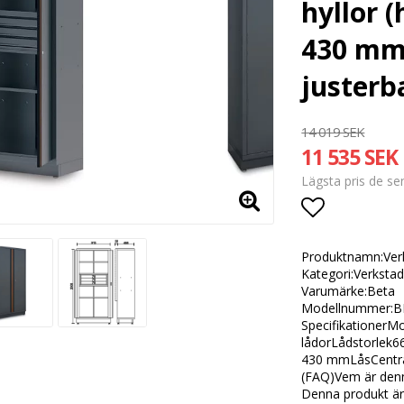
hyllor 
430 mm,
justerb
14 019 SEK
11 535 SEK
Lägsta pris de s
Lägg till i
Produktnamn:Verkt
Kategori:Verkstad
Varumärke:Beta
Modellnummer:B
SpecifikationerM
lådorLådstorlek6
430 mmLåsCentralt
(FAQ)Vem är denn
Denna produkt är 