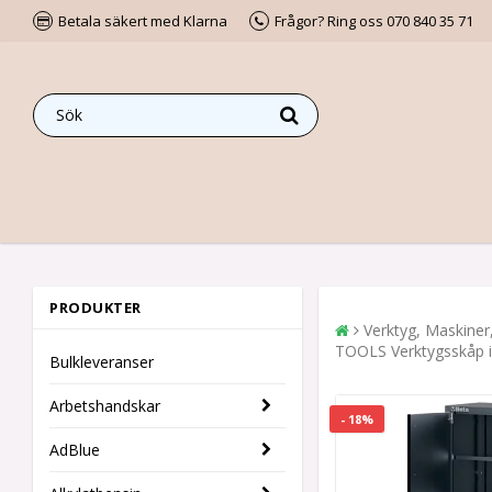
Betala säkert med Klarna
Frågor? Ring oss 070 840 35 71
PRODUKTER
Verktyg, Maskiner
TOOLS Verktygsskåp i 
Bulkleveranser
Arbetshandskar
- 18%
AdBlue