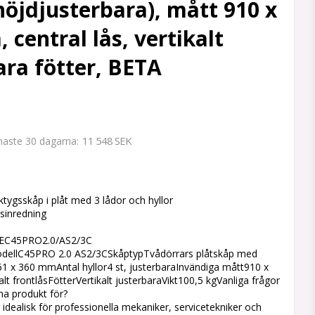
(höjdjusterbara), mått 910 x
 central lås, vertikalt
ara fötter, BETA
11 548 SEK
enaste 30 dagarna
 favoritlistan
ygsskåp i plåt med 3 lådor och hyllor
sinredning
EC45PRO2.0/AS2/3C
odellC45PRO 2.0 AS2/3CSkåptypTvådörrars plåtskåp med
61 x 360 mmAntal hyllor4 st, justerbaraInvändiga mått910 x
 frontlåsFötterVertikalt justerbaraVikt100,5 kgVanliga frågor
a produkt för?
idealisk för professionella mekaniker, servicetekniker och