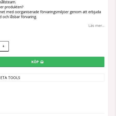
hållsteam.
ser produkten?
met med oorganiserade förvaringsmiljöer genom att erbjuda
d och låsbar förvaring.
Läs mer...
+
KÖP
BETA TOOLS