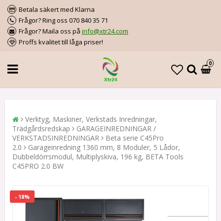
Betala säkert med Klarna
Frågor? Ring oss 070 840 35 71
Frågor? Maila oss på
info@xtr24.com
Proffs kvalitet till låga priser!
0
Verktyg, Maskiner, Verkstads Inredningar,
Trädgårdsredskap
GARAGEINREDNINGAR /
VERKSTADSINREDNINGAR
Beta serie C45Pro
2.0
Garageinredning 1360 mm, 8 Moduler, 5 Lådor,
Dubbeldörrsmodul, Multiplyskiva, 196 kg, BETA Tools
C45PRO 2.0 BW
- 18%