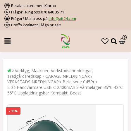
Betala säkert med Klarna
Frågor? Ring oss 070 840 35 71
Frågor? Maila oss på
info@xtr24.com
Proffs kvalitet till låga priser!
0
Verktyg, Maskiner, Verkstads Inredningar,
Trädgårdsredskap
GARAGEINREDNINGAR /
VERKSTADSINREDNINGAR
Beta serie C45Pro
2.0
Handvärmare USB-C 2400mAh 3 Värmelägen 35°C 42°C
55°C Uppladdningsbar Kompakt, Beast
- 35%