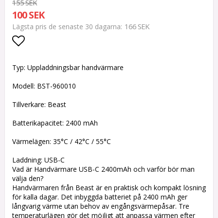
155 SEK
100 SEK
166 SEK
Lägsta pris de senaste 30 dagarna
Lägg till i favoritlistan
Typ: Uppladdningsbar handvärmare
Modell: BST-960010
Tillverkare: Beast
Batterikapacitet: 2400 mAh
Värmelägen: 35°C / 42°C / 55°C
Laddning: USB-C
Vad är Handvärmare USB-C 2400mAh och varför bör man
välja den?
Handvärmaren från Beast är en praktisk och kompakt lösning
för kalla dagar. Det inbyggda batteriet på 2400 mAh ger
långvarig värme utan behov av engångsvärmepåsar. Tre
temperaturlägen gör det möjligt att anpassa värmen efter