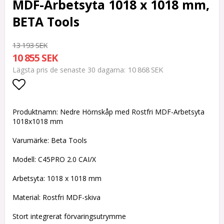
MDF-Arbetsyta 1018 x 1018 mm,
BETA Tools
13 193 SEK
10 855 SEK
10 868 SEK
Lägsta pris de senaste 30 dagarna
Lägg till i favoritlistan
Produktnamn: Nedre Hörnskåp med Rostfri MDF-Arbetsyta
1018x1018 mm
Varumärke: Beta Tools
Modell: C45PRO 2.0 CAI/X
Arbetsyta: 1018 x 1018 mm
Material: Rostfri MDF-skiva
Stort integrerat förvaringsutrymme