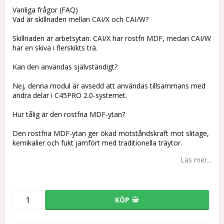
Vanliga frågor (FAQ)
Vad är skillnaden mellan CAI/X och CAI/W?
Skillnaden är arbetsytan: CAI/X har rostfri MDF, medan CAI/W
har en skiva i flerskikts trä.
Kan den användas självständigt?
Nej, denna modul är avsedd att användas tillsammans med
andra delar i C45PRO 2.0-systemet.
Hur tålig är den rostfria MDF-ytan?
Den rostfria MDF-ytan ger ökad motståndskraft mot slitage,
kemikalier och fukt jämfört med traditionella träytor.
Läs mer...
KÖP