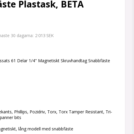
ste Plastask, BETA
2 013 SEK
enaste 30 dagarna
 favoritlistan
ssats 61 Delar 1/4" Magnetiskt Skruvhandtag Snabbfäste
sekants, Phillips, Pozidriv, Torx, Torx Tamper Resistant, Tri-
panner bits
gnetiskt, lång modell med snabbfäste