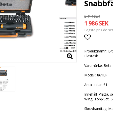
Snabbfä
2 414 SEK
1 986 SEK
Lägsta pris de s
Lägg till i
Produktnamn: Bit
Plastask
Varumärke: Beta
Modell: 861LP
Antal delar: 61
Innehåll: Platta, 
Wing, Torq-Set, S
Skruvhandtag: Ma