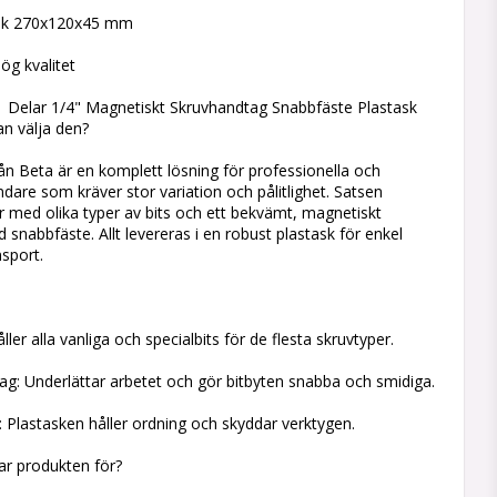
ask 270x120x45 mm
hög kvalitet
61 Delar 1/4" Magnetiskt Skruvhandtag Snabbfäste Plastask
an välja den?
ån Beta är en komplett lösning för professionella och
are som kräver stor variation och pålitlighet. Satsen
ar med olika typer av bits och ett bekvämt, magnetiskt
snabbfäste. Allt levereras i en robust plastask för enkel
nsport.
åller alla vanliga och specialbits för de flesta skruvtyper.
g: Underlättar arbetet och gör bitbyten snabba och smidiga.
g: Plastasken håller ordning och skyddar verktygen.
sar produkten för?