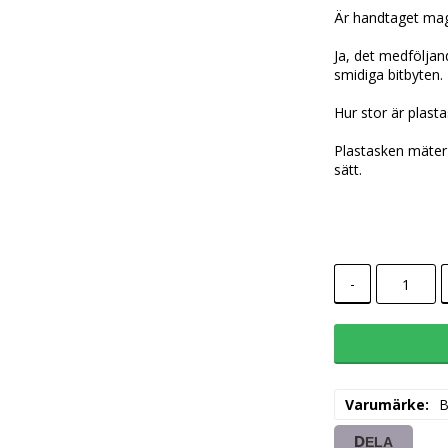
Är handtaget mag
Ja, det medfölja
smidiga bitbyten.
Hur stor är plast
Plastasken mäter
sätt.
-
Varumärke
DELA