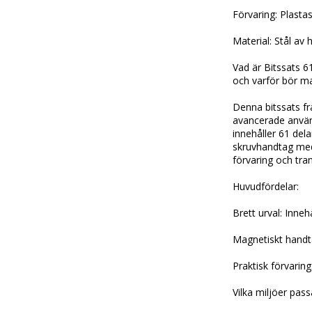
Förvaring: Plast
Material: Stål av 
Vad är Bitssats 
och varför bör m
Denna bitssats fr
avancerade använd
innehåller 61 del
skruvhandtag med 
förvaring och tra
Huvudfördelar:
Brett urval: Inneh
Magnetiskt handta
Praktisk förvarin
Vilka miljöer pas