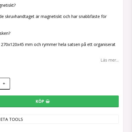
netiskt?
nde skruvhandtaget är magnetiskt och har snabbfäste för
asken?
 270x120x45 mm och rymmer hela satsen på ett organiserat
Läs mer...
+
KÖP
BETA TOOLS