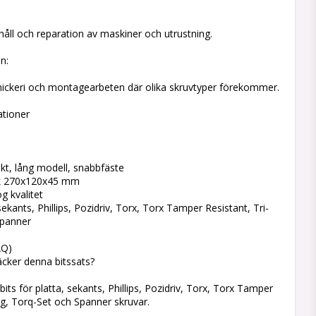
åll och reparation av maskiner och utrustning.
n:
 snickeri och montagearbeten där olika skruvtyper förekommer.
ationer
t, lång modell, snabbfäste
sk 270x120x45 mm
g kvalitet
sekants, Phillips, Pozidriv, Torx, Torx Tamper Resistant, Tri-
Spanner
AQ)
täcker denna bitssats?
bits för platta, sekants, Phillips, Pozidriv, Torx, Torx Tamper
ng, Torq-Set och Spanner skruvar.