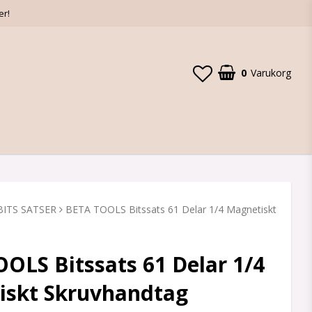
er!
0
Varukorg
Din varukorg är tom
BITS SATSER
BETA TOOLS Bitssats 61 Delar 1/4 Magnetiskt
OLS Bitssats 61 Delar 1/4
iskt Skruvhandtag