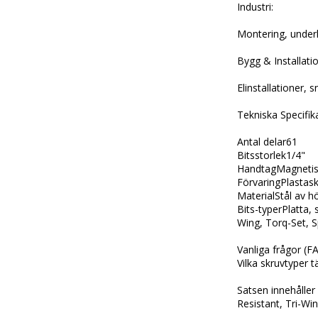
Industri:
Montering, underh
Bygg & Installatio
Elinstallationer,
Tekniska Specifik
Antal delar61
Bitsstorlek1/4"
HandtagMagnetisk
FörvaringPlasta
MaterialStål av hö
Bits-typerPlatta, 
Wing, Torq-Set, 
Vanliga frågor (F
Vilka skruvtyper 
Satsen innehåller 
Resistant, Tri-Wi