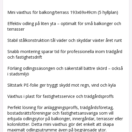
Lägg till i favoritlistan
Mini växthus för balkong/terrass 193x69x49cm (5 hyllplan)
Effektiv odling på liten yta – optimalt för små balkonger och
terrasser
Stabil stålkonstruktion tål väder och skyddar växter året runt
Snabb montering sparar tid för professionella inom trädgård
och fastighetsdrift
Förläng odlingssäsongen och säkerställ bättre skörd – också
i stadsmiljö
Slitstark PE-folie ger tryggt skydd mot regn, vind och kyla
Växthus i plast för fastighetsservice och trädgårdsproffs
Perfekt lösning för anläggningsproffs, trädgårdsföretag,
bostadsrättsföreningar och fastighetsansvariga som vill
erbjuda odlingsytor på balkonger, innergårdar, terrasser eller
kolonilotter. Detta mini växthus gör det enkelt att skapa
maximalt odlingsutrymme även på begränsade ytor.