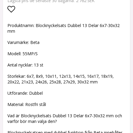
2 762 SEK
Lägsta pris de senaste 30 dagarna
Lägg till i favoritlistan
Produktnamn: Blocknyckelsats Dubbel 13 Delar 6x7-30x32
mm
Varumärke: Beta
Modell: 55MP/S
Antal nycklar: 13 st
Storlekar: 6x7, 8x9, 10x11, 12x13, 14x15, 16x17, 18x19,
20x22, 21x23, 24x26, 25x28, 27x29, 30x32 mm
Utförande: Dubbel
Material: Rostfri stål
Vad är Blocknyckelsats Dubbel 13 Delar 6x7-30x32 mm och
varför bör man välja den?
Blocknyckelsatsen med dubbel funktion från Beta innehåller