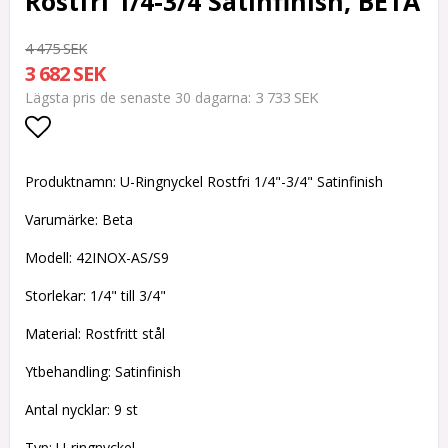
Rostfri 1/4-3/4 Satinfinish, BETA
4 475 SEK
3 682 SEK
3 733 SEK
Lägsta pris de senaste 30 dagarna
Lägg till i favoritlistan
Produktnamn: U-Ringnyckel Rostfri 1/4"-3/4" Satinfinish
Varumärke: Beta
Modell: 42INOX-AS/S9
Storlekar: 1/4" till 3/4"
Material: Rostfritt stål
Ytbehandling: Satinfinish
Antal nycklar: 9 st
Typ: U-ringnyckel