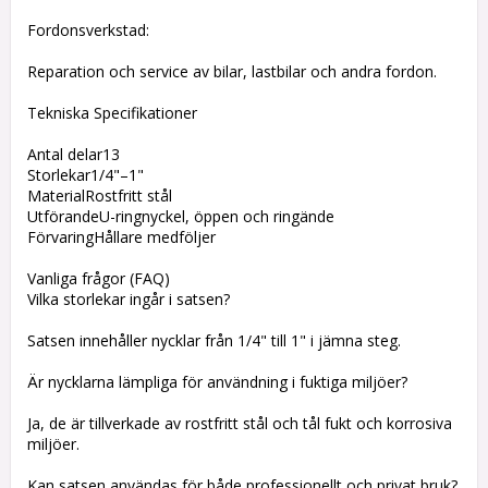
Fordonsverkstad:
Reparation och service av bilar, lastbilar och andra fordon.
Tekniska Specifikationer
Antal delar13
Storlekar1/4"–1"
MaterialRostfritt stål
UtförandeU-ringnyckel, öppen och ringände
FörvaringHållare medföljer
Vanliga frågor (FAQ)
Vilka storlekar ingår i satsen?
Satsen innehåller nycklar från 1/4" till 1" i jämna steg.
Är nycklarna lämpliga för användning i fuktiga miljöer?
Ja, de är tillverkade av rostfritt stål och tål fukt och korrosiva
miljöer.
Kan satsen användas för både professionellt och privat bruk?