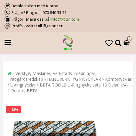
Betala säkert med Klarna
Frågor? Ring oss 070 840 35 71
Frågor? Maila oss på
info@xtr24.com
Proffs kvalitet till låga priser!
0
Verktyg, Maskiner, Verkstads Inredningar,
Trädgårdsredskap
HANDVERKTYG
NYCKLAR
Kombinycklar
/ U-ringnycklar
BETA TOOLS U-Ringnyckelsats 13 Delar 1/4-
1 Rostfri, BETA
- 18%