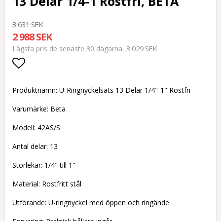
13 Delar 1/4-1 Rostfri, BETA
3 631 SEK
2 988 SEK
3 029 SEK
Lägsta pris de senaste 30 dagarna
Lägg till i favoritlistan
Produktnamn: U-Ringnyckelsats 13 Delar 1/4"-1" Rostfri
Varumärke: Beta
Modell: 42AS/S
Antal delar: 13
Storlekar: 1/4" till 1"
Material: Rostfritt stål
Utförande: U-ringnyckel med öppen och ringände