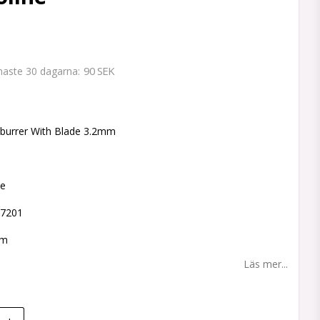
90 SEK
enaste 30 dagarna
 favoritlistan
burrer With Blade 3.2mm
ne
67201
mm
Läs mer...