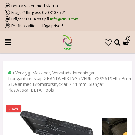
Betala säkert med Klarna
Frågor? Ring oss 070 840 35 71
Frågor? Maila oss på
info@xtr24.com
Proffs kvalitet till låga priser!
0
Verktyg, Maskiner, Verkstads Inredningar,
Trädgårdsredskap
HANDVERKTYG
VERKTYGSSATSER
Bromsl
6 Delar med Bromsrörsnycklar 7-11 mm, Slangar,
Plastväska, BETA Tools
- 18%