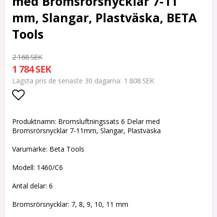
med Bromsrörsnycklar 7-11
mm, Slangar, Plastväska, BETA
Tools
2 168 SEK
1 784 SEK
1 808 SEK
Lägsta pris de senaste 30 dagarna
Lägg till i favoritlistan
Produktnamn: Bromsluftningssats 6 Delar med
Bromsrörsnycklar 7-11mm, Slangar, Plastväska
Varumärke: Beta Tools
Modell: 1460/C6
Antal delar: 6
Bromsrörsnycklar: 7, 8, 9, 10, 11 mm