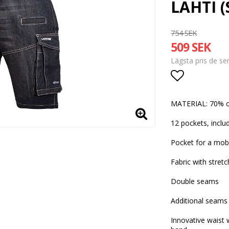
LAHTI (S
754 SEK
509 SEK
Lägsta pris de s
Lägg till i
MATERIAL: 70% co
12 pockets, inclu
Pocket for a mobi
Fabric with stret
Double seams
Additional seams 
Innovative waist 