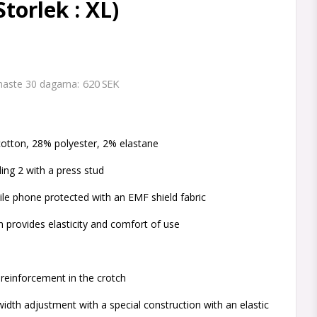
torlek : XL)
620 SEK
enaste 30 dagarna
 favoritlistan
tton, 28% polyester, 2% elastane
ding 2 with a press stud
le phone protected with an EMF shield fabric
ch provides elasticity and comfort of use
reinforcement in the crotch
width adjustment with a special construction with an elastic