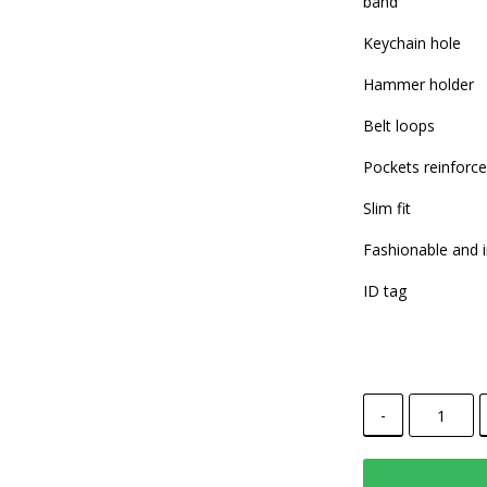
band
Keychain hole
Hammer holder
Belt loops
Pockets reinforce
Slim fit
Fashionable and i
ID tag
-