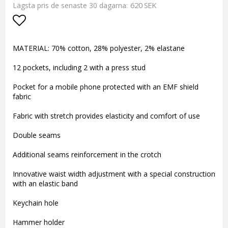
620 SEK
Lägsta pris de senaste 30 dagarna
Lägg till i favoritlistan
MATERIAL: 70% cotton, 28% polyester, 2% elastane
12 pockets, including 2 with a press stud
Pocket for a mobile phone protected with an EMF shield
fabric
Fabric with stretch provides elasticity and comfort of use
Double seams
Additional seams reinforcement in the crotch
Innovative waist width adjustment with a special construction
with an elastic band
Keychain hole
Hammer holder