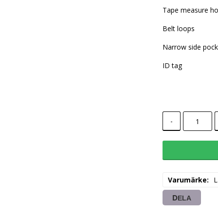
Tape measure ho
Belt loops
Narrow side pock
ID tag
-
Varumärke
L
DELA