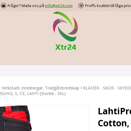
Frågor? Maila oss på
info@xtr24.com
Proffs kvalitet till låga pris
, Verkstads Inredningar, Trädgårdsredskap
KLÄDER - SKOR - SKYD
G/m2, S, CE, LAHTI (Storlek : 3XL)
LahtiPr
Cotton,