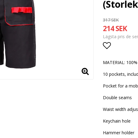
(Storlek
317 SEK
214 SEK
Lägsta pris de s
Lägg till i
MATERIAL: 100% 
10 pockets, inclu
Pocket for a mob
Double seams
Waist width adjus
Keychain hole
Hammer holder