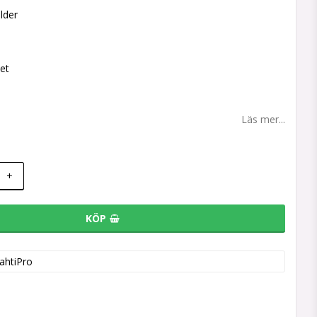
lder
et
Läs mer...
+
KÖP
ahtiPro