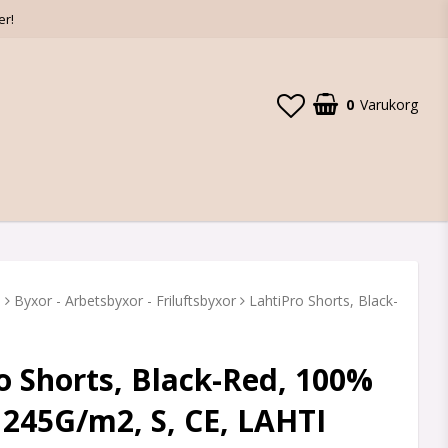
er!
0
Varukorg
D
Byxor - Arbetsbyxor - Friluftsbyxor
LahtiPro Shorts, Black-
o Shorts, Black-Red, 100%
 245G/m2, S, CE, LAHTI