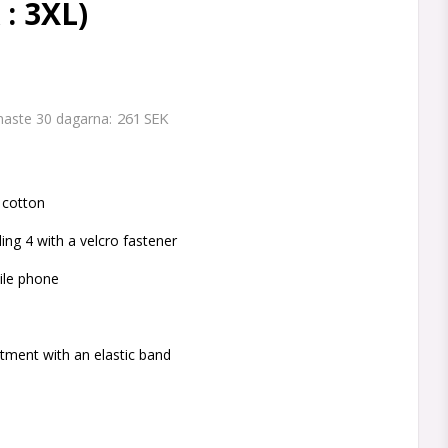
 : 3XL)
261 SEK
enaste 30 dagarna
 favoritlistan
cotton
ding 4 with a velcro fastener
ile phone
tment with an elastic band