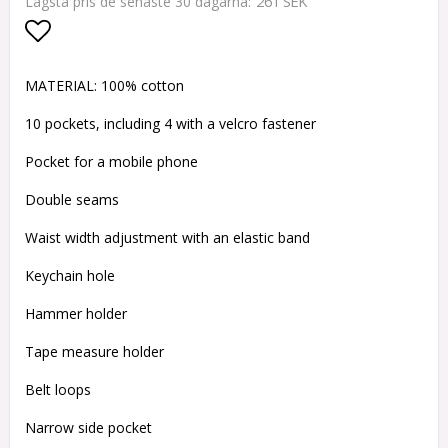
261 SEK
Lägsta pris de senaste 30 dagarna
Lägg till i favoritlistan
MATERIAL: 100% cotton
10 pockets, including 4 with a velcro fastener
Pocket for a mobile phone
Double seams
Waist width adjustment with an elastic band
Keychain hole
Hammer holder
Tape measure holder
Belt loops
Narrow side pocket