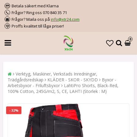
Betala säkert med Klarna
Frågor? Ring oss 070 840 35 71
Frågor? Maila oss på
info@xtr24.com
Proffs kvalitet till låga priser!
0
Verktyg, Maskiner, Verkstads Inredningar,
Trädgårdsredskap
KLÄDER - SKOR - SKYDD
Byxor -
Arbetsbyxor - Friluftsbyxor
LahtiPro Shorts, Black-Red,
100% Cotton, 245G/m2, S, CE, LAHTI (Storlek : M)
- 32%