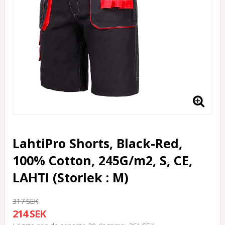
LahtiPro Shorts, Black-Red,
100% Cotton, 245G/m2, S, CE,
LAHTI (Storlek : M)
317 SEK
214 SEK