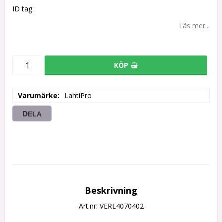
ID tag
Läs mer...
KÖP
Varumärke
LahtiPro
DELA
Beskrivning
Art.nr: VERL4070402